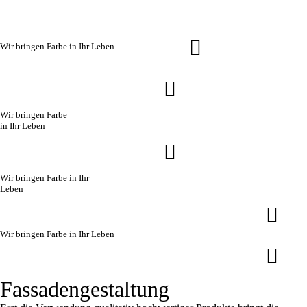
W
i
r
b
r
i
n
g
e
n
F
a
r
b
e
i
n
I
h
r
L
e
b
e
n
W
i
r
b
r
i
n
g
e
n
F
a
r
b
e
i
n
I
h
r
L
e
b
e
n
W
i
r
b
r
i
n
g
e
n
F
a
r
b
e
i
n
I
h
r
L
e
b
e
n
W
i
r
b
r
i
n
g
e
n
F
a
r
b
e
i
n
I
h
r
L
e
b
e
n
Fassadengestaltung