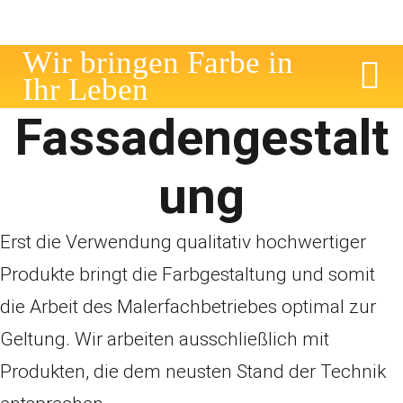
W
i
r
b
r
i
n
g
e
n
F
a
r
b
e
i
n
I
h
r
L
e
b
e
n
Fassadengestalt
ung
Erst die Verwendung qualitativ hochwertiger
Produkte bringt die Farbgestaltung und somit
die Arbeit des Malerfachbetriebes optimal zur
Geltung. Wir arbeiten ausschließlich mit
Produkten, die dem neusten Stand der Technik